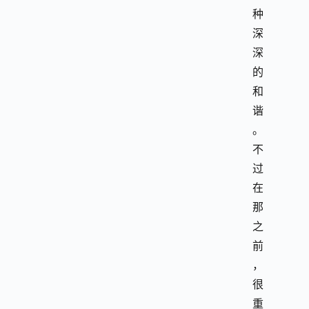
种
深
深
的
和
谐
。
不
过
在
那
之
前
，
很
重