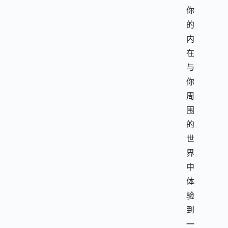
你
的
内
在
与
你
周
围
的
世
界
中
体
验
到
一