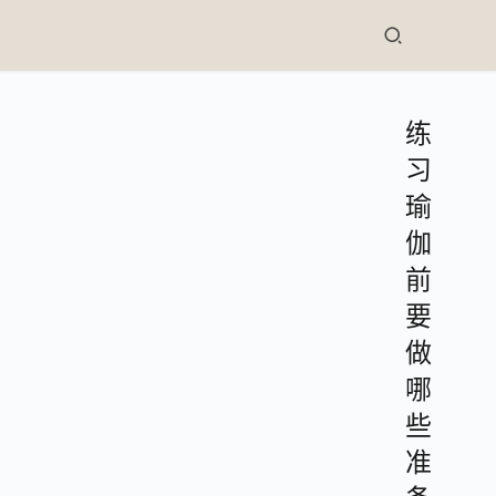
练
习
瑜
伽
前
要
做
哪
些
准