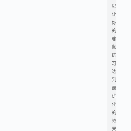
以
让
你
的
瑜
伽
练
习
达
到
最
优
化
的
效
果