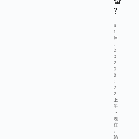
备
？
6
1
月
,
2
0
2
0
8
:
2
2
上
午
•
现
在
，
瑜