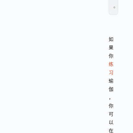
。
如
果
你
练
习
瑜
伽
，
你
可
以
在