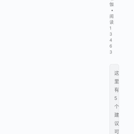
伽
•
阅
读
1
3
4
6
3
这
里
有
5
个
建
议
可