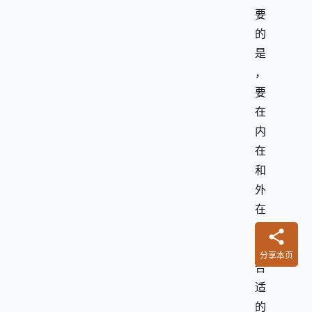
要
的
是
，
要
在
内
在
和
外
在
设
置
分享本页
合
适
的