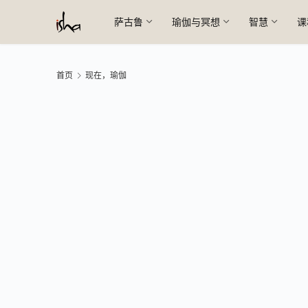
萨古鲁
瑜伽与冥想
智慧
课
首页
现在，瑜伽