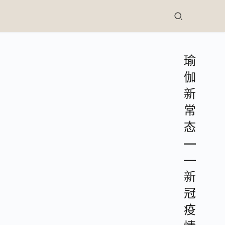
瑜
伽
新
常
态
—
—
新
冠
疫