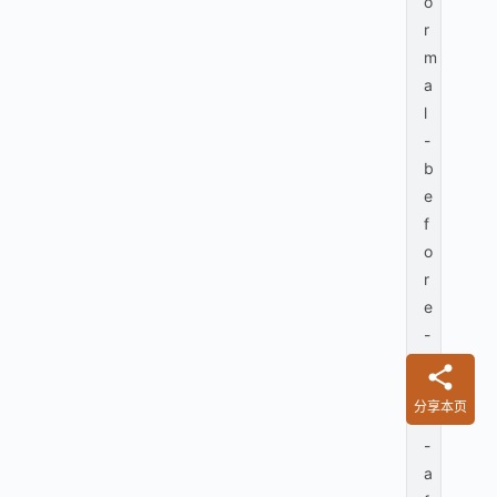
o
r
m
a
l
-
b
e
f
o
r
e
-
a
n
分享本页
d
-
a