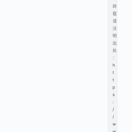
转
载
请
注
明
出
处
：
h
t
t
p
s
:
/
/
w
w