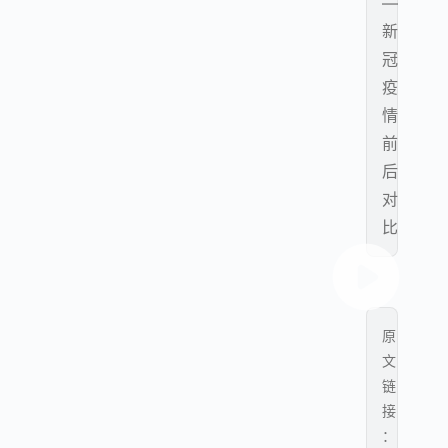
—
新
冠
疫
情
前
后
对
比
原
文
链
接
：