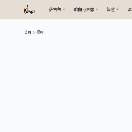
萨古鲁
瑜伽与冥想
智慧
课
首页
视频