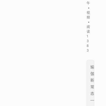
午
•
视
频
•
阅
读
1
3
8
3
瑜
伽
新
常
态
—