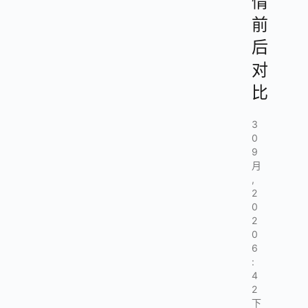
情
前
后
对
比
3
0
9
月
,
2
0
2
0
6
:
4
2
下