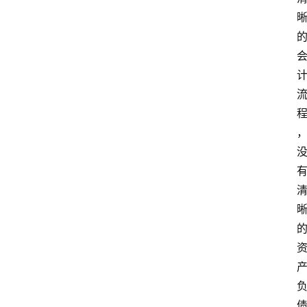
萨
古
鲁
瑜
伽
与
冥
想