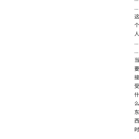
…
…
…