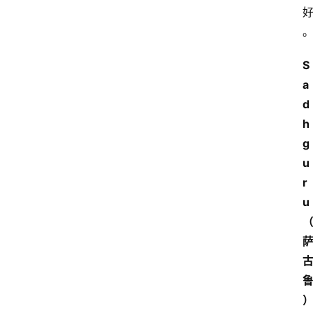
S
a
d
h
g
u
r
u