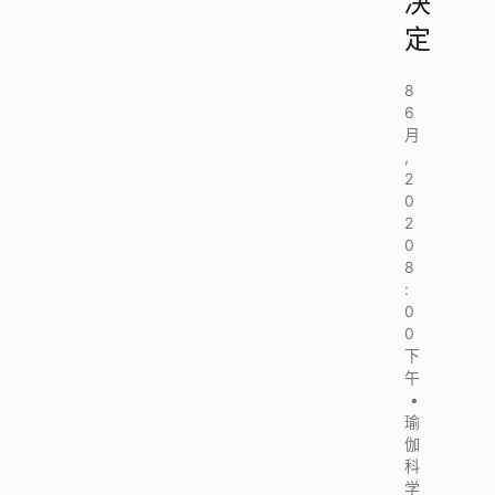
决
定
8
6
月
,
2
0
2
0
8
:
0
0
下
午
•
瑜
伽
科
学