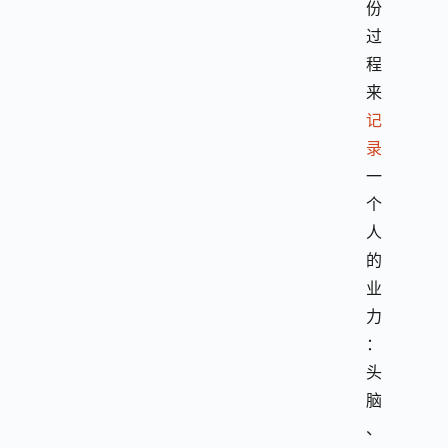
份
过
程
来
记
录
一
个
人
的
业
力
：
头
脑
、