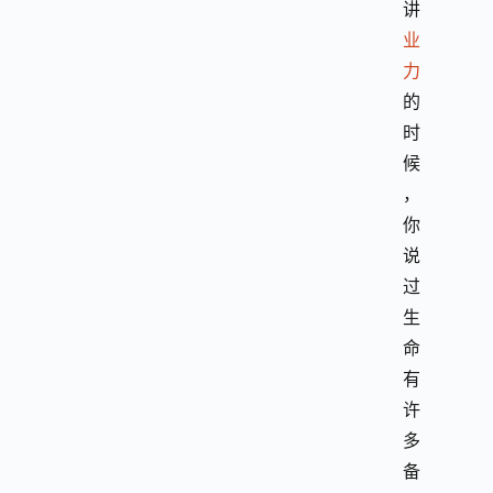
讲
业
力
的
时
候
，
你
说
过
生
命
有
许
多
备