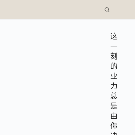
这
一
刻
的
业
力
总
是
由
你