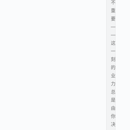
不
重
要
—
—
这
一
刻
的
业
力
总
是
由
你
决