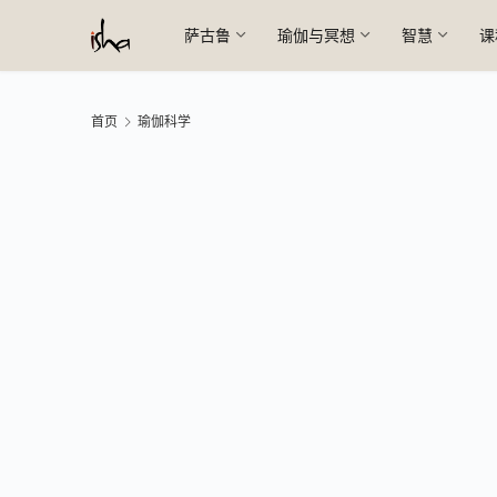
萨古鲁
瑜伽与冥想
智慧
课
首页
瑜伽科学