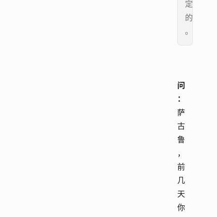
定
的
。
问
：
萨
古
鲁
，
前
几
天
你