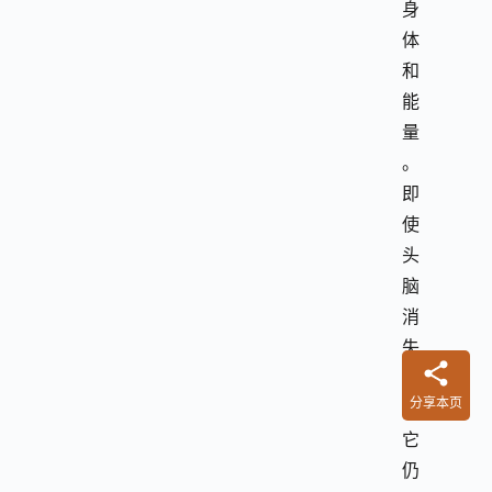
身
体
和
能
量
。
即
使
头
脑
消
失
了
分享本页
，
它
仍