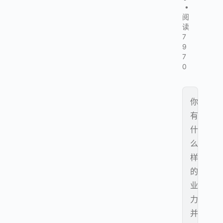
•
阅
读
7
9
7
0
你
有
什
么
样
的
业
力
并