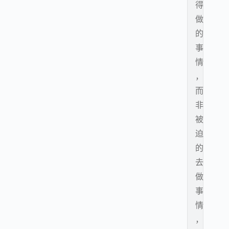
得
做
的
事
情
，
而
非
被
迫
的
去
做
事
情
，