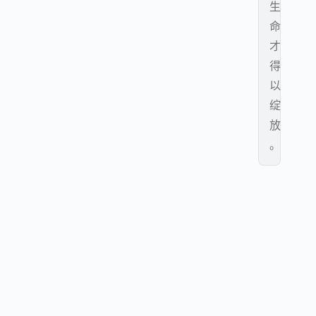
生
命
才
得
以
绽
放
。