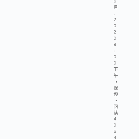
6
月
,
2
0
2
0
9
:
0
0
下
午
•
视
频
•
阅
读
4
0
6
4