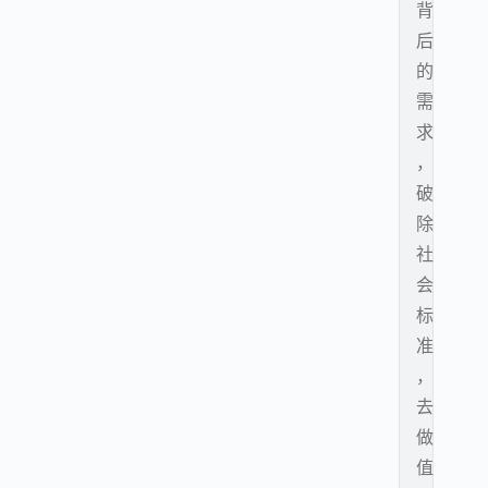
背
后
的
需
求
，
破
除
社
会
标
准
，
去
做
值