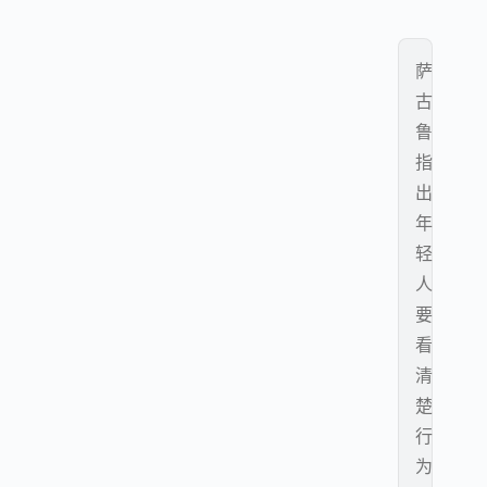
萨
古
鲁
指
出
年
轻
人
要
看
清
楚
行
为