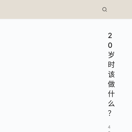
2
0
岁
时
该
做
什
么
？
4