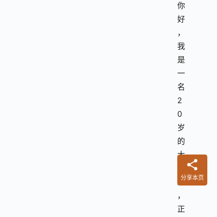
你
好
，
我
是
一
名
2
0
岁
的
大
学
分享本页
生
，
正