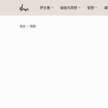
萨古鲁
瑜伽与冥想
智慧
课
首页
视频