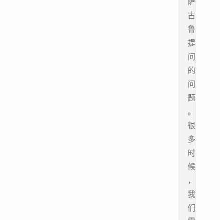
萨
古
鲁
提
问
的
问
题
。
很
多
时
候
，
我
们