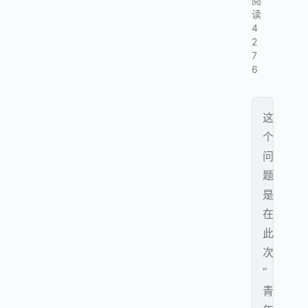
阅
读
4
2
7
6
这
个
问
题
是
在
此
次
“
青