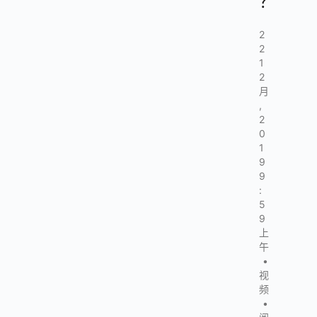
？
2
2
1
2
月
,
2
0
1
9
9
:
5
9
上
午
•
视
频
•