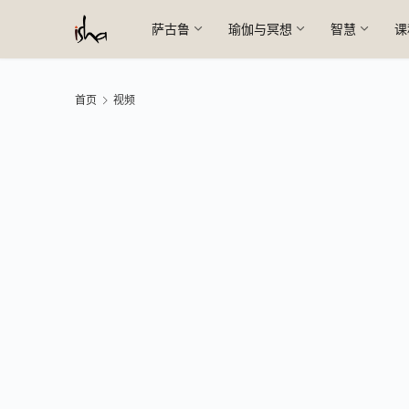
萨古鲁
瑜伽与冥想
智慧
课
首页
视频