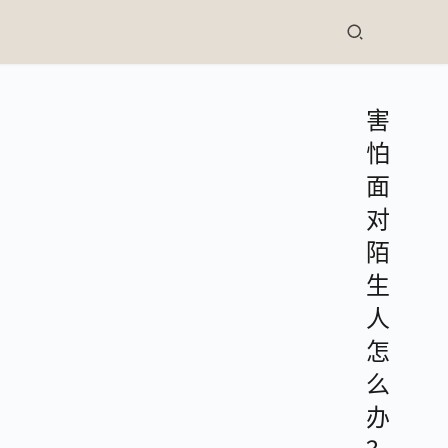
害
怕
面
对
陌
生
人
怎
么
办