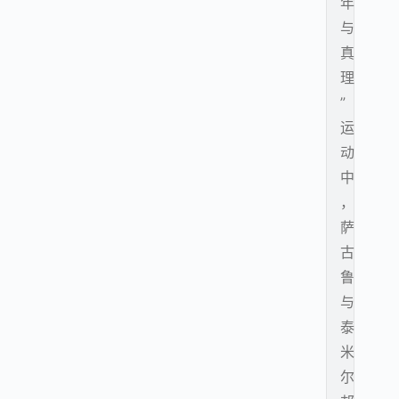
年
与
真
理
”
运
动
中
，
萨
古
鲁
与
泰
米
尔