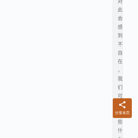
对
此
会
感
到
不
自
在
，
我
们
可
以
做
分享本页
些
什