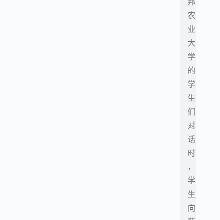
邦
农
业
大
学
的
学
生
们
对
话
时
，
学
生
向