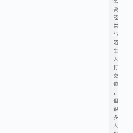
需
要
经
常
与
陌
生
人
打
交
道
，
但
很
多
人