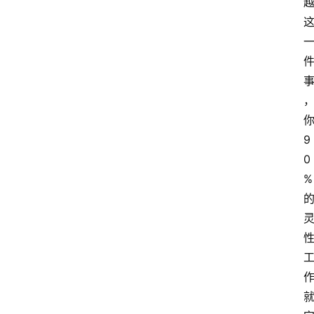
9
0
%