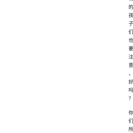
萨
古
鲁
瑜
伽
与
冥
想
智