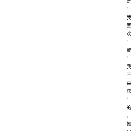
“
”
“
”