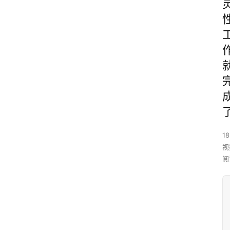
18
视
阅