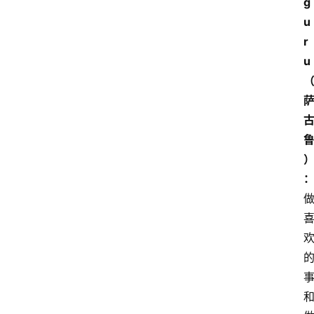
g
u
r
u