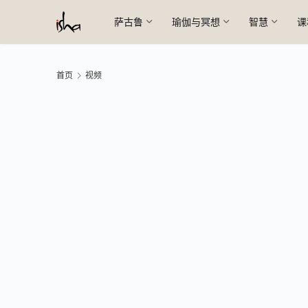
萨古鲁
瑜伽与冥想
智慧
课
首页
视频