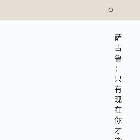
萨
古
鲁
：
只
有
现
在
你
才