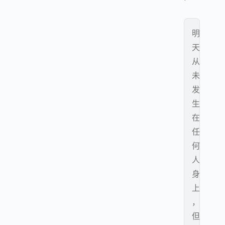
明
天
从
未
发
生
在
任
何
人
身
上
，
但