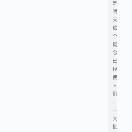
是
明
天
这
个
概
念
已
经
使
人
们
，
一
大
批