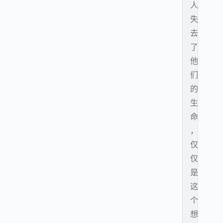
人
失
去
了
他
们
的
生
命
，
仅
仅
是
这
个
想