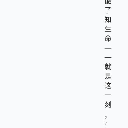
能
了
知
生
命
—
—
就
是
这
一
刻
2
7