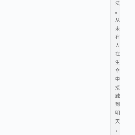
法
。
从
未
有
人
在
生
命
中
接
触
到
明
天
，