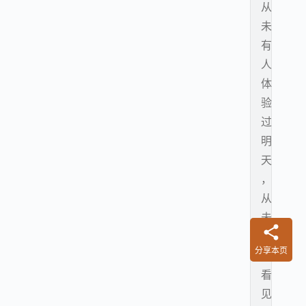
从
未
有
人
体
验
过
明
天
，
从
未
有
分享本页
人
看
见