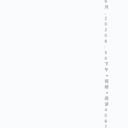
6
月
,
2
0
2
0
8
:
5
0
下
午
•
视
频
•
阅
读
4
5
8
7