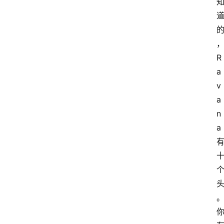
R
a
v
a
n
a