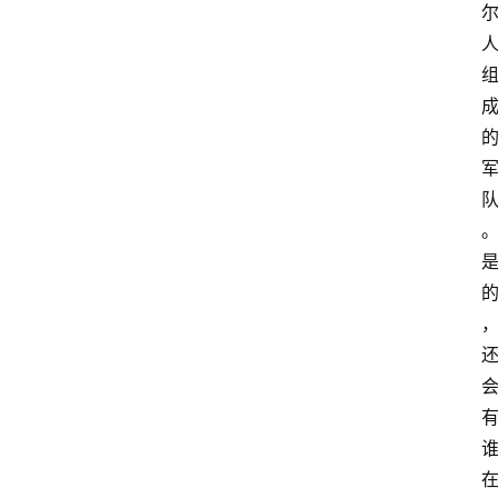
智
慧
课
程
查
询