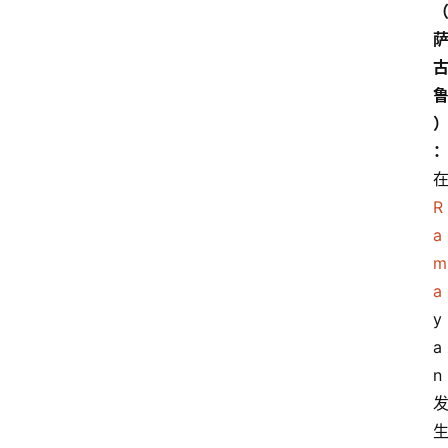
R
a
m
a
y
a
n