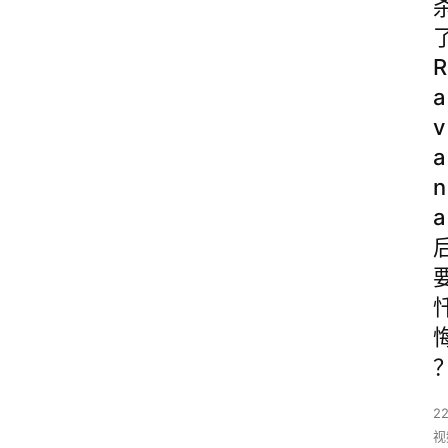
R
a
v
a
n
a
22
视