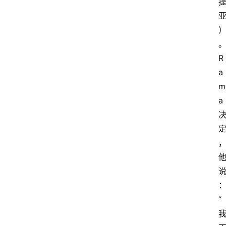
R
a
m
a
“