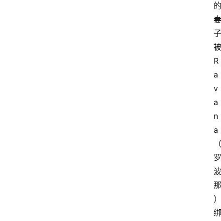
R
a
v
a
n
a