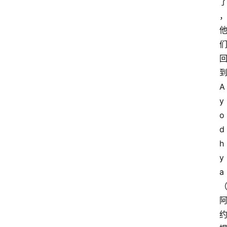
A
y
o
d
h
y
a