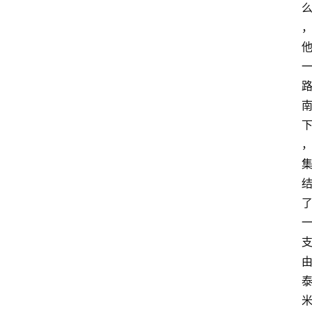
萨
古
鲁
瑜
伽
与
冥
想