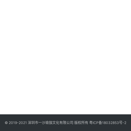
智
慧
课
程
查
询
© 2019-2021 深圳市一沙瑜伽文化有限公司 版权所有
粤ICP备18032853号-2