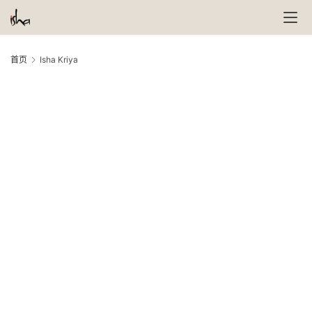
首页
Isha Kriya
萨
古
I
鲁
K
7 
瑜
20
伽
现
与
在
冥
瑜
想