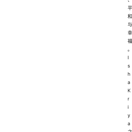
I
s
h
a 
K
r
i
y
a