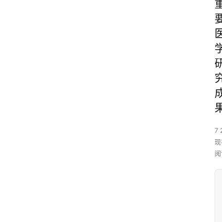
7 
现
阅