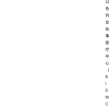
B
I
D
M
C