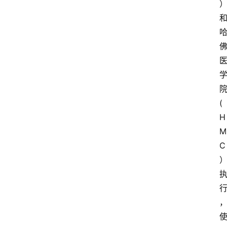
(
H
M
C