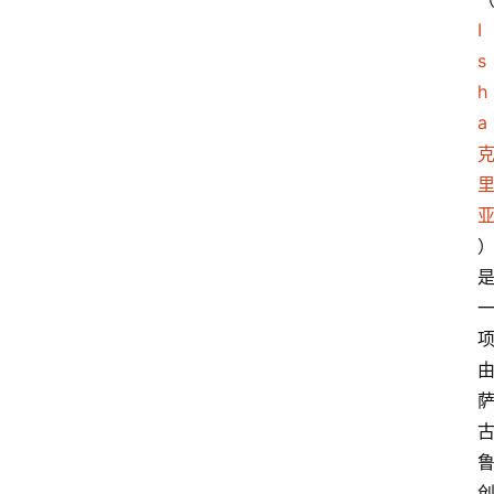
I
s
h
a