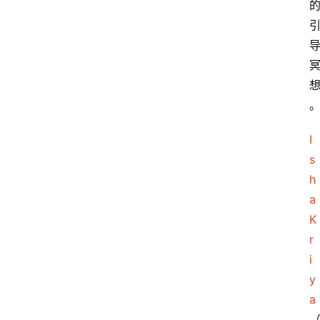
I
s
h
a 
K
r
i
y
a