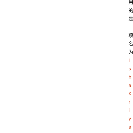
I
s
h
a 
K
r
i
y
a