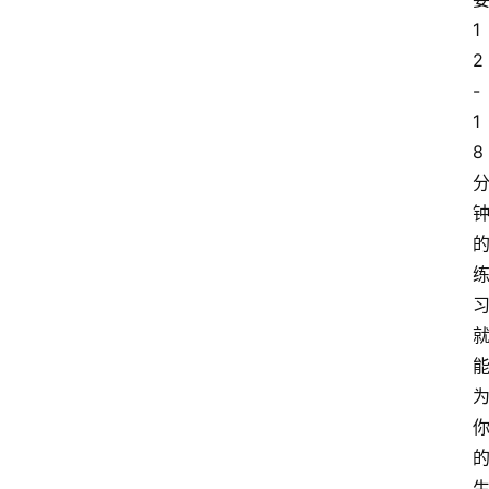
1
2
萨
-
古
1
鲁
8
瑜
伽
与
冥
想
智
慧
课
程