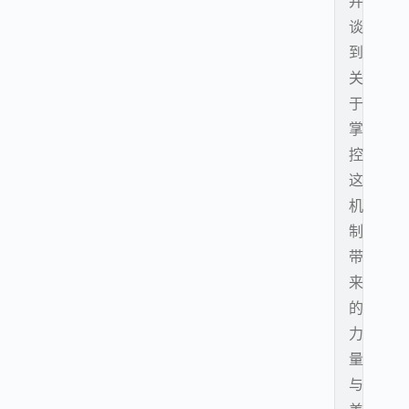
并
谈
到
关
于
掌
控
这
机
制
带
来
的
力
量
与