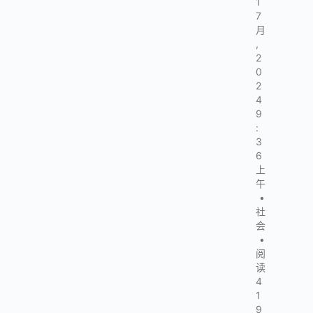
1
7
月
,
2
0
2
4
9
:
3
6
上
午
•
社
会
•
阅
读
4
1
9