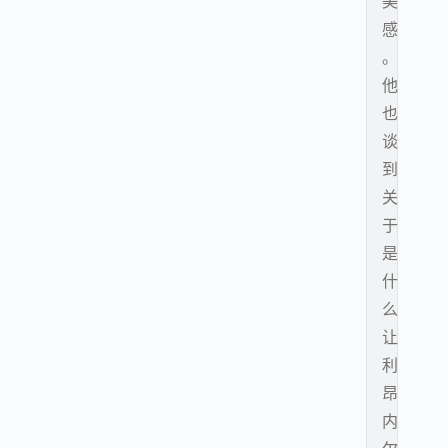
美
感
。
他
也
谈
到
关
于
是
什
么
让
利
昂
内