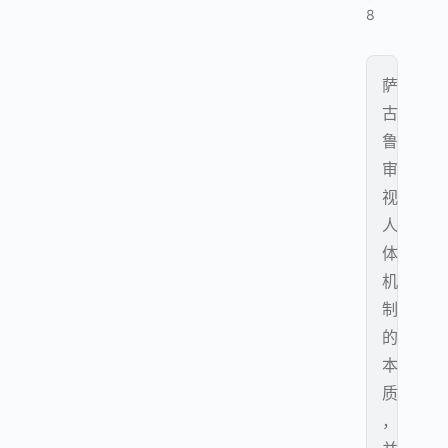
8
萨
古
鲁
审
视
人
体
机
制
的
本
质
，