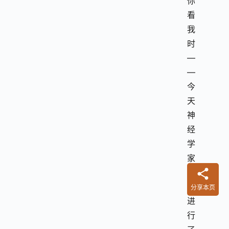
你
看
我
时
—
—
今
天
神
经
学
家
对
此
分享本页
进
行