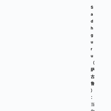
S
a
d
h
g
u
r
u
（
萨
古
鲁
）
：
当