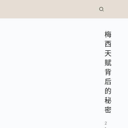
梅
西
天
赋
背
后
的
秘
密
2