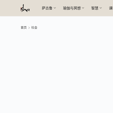
萨古鲁
瑜伽与冥想
智慧
课
首页
社会