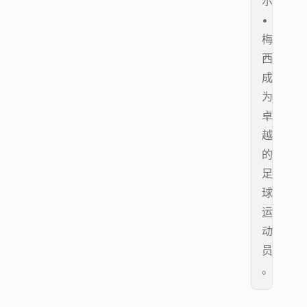
尔
•
梅
西
成
为
卓
越
的
足
球
运
动
员
。