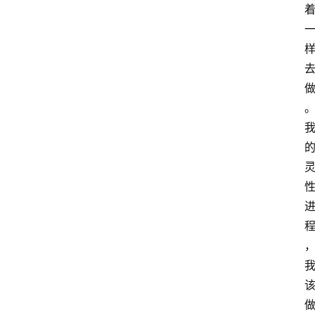
冥
想
智
慧
课
程
查
询