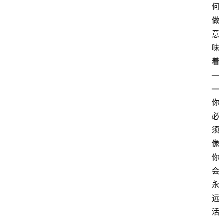
萨
古
鲁
瑜
伽
与