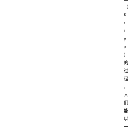
K
r
i
y
a