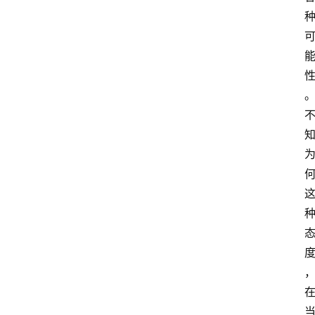
智
慧
课
程
查
询