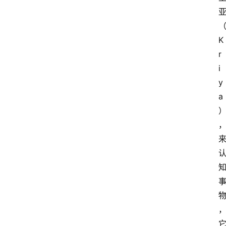
K
r
i
y
a