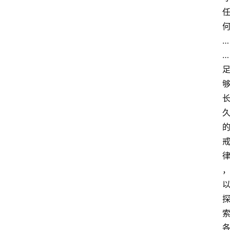
…
…
萨
古
鲁
瑜
伽
与
冥
想