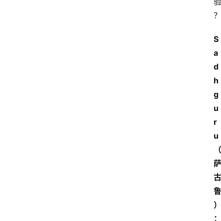
S
a
d
h
g
u
r
u