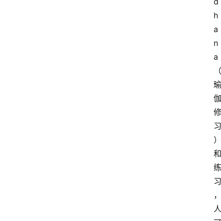
d
h
a
n
a