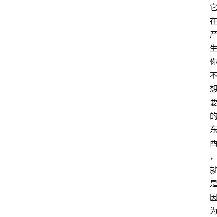
智
慧
课
程
查
询