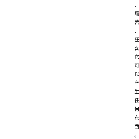
萨
古
鲁
瑜
伽
与
冥
想