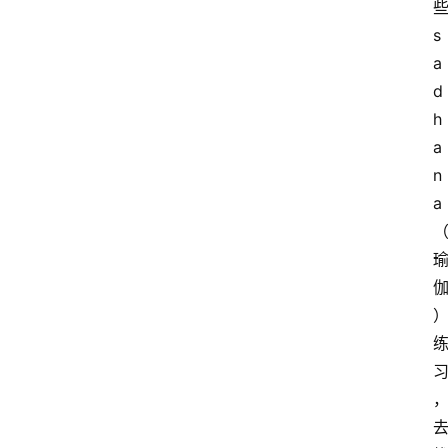
s
a
d
h
a
n
a