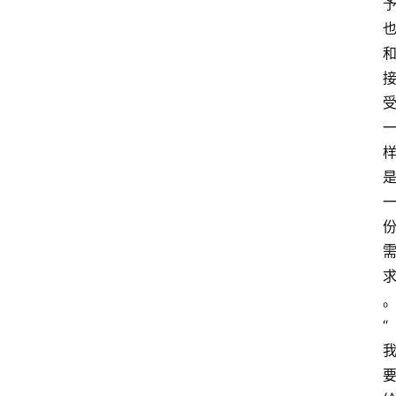
冥
想
智
慧
课
程
查
询
“