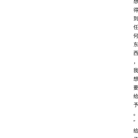
萨
古
鲁
”
瑜
伽
与