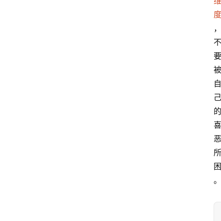
想
智
慧
课
程
查
询