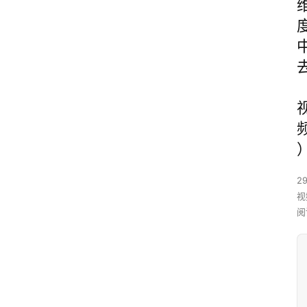
29
视
阅