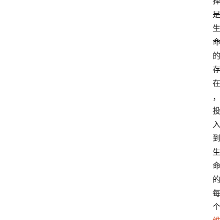
萨
古
鲁
瑜
伽
与
冥