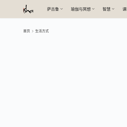
萨古鲁
瑜伽与冥想
智慧
课
首页
生活方式