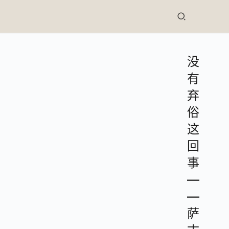
没
有
弃
俗
这
回
事
—
—
萨