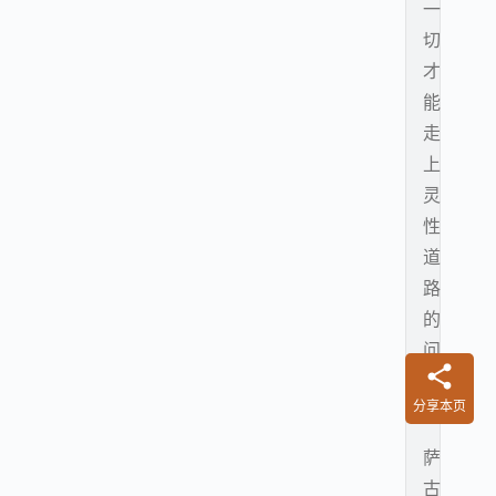
一
切
才
能
走
上
灵
性
道
路
的
问
题
分享本页
。
萨
古