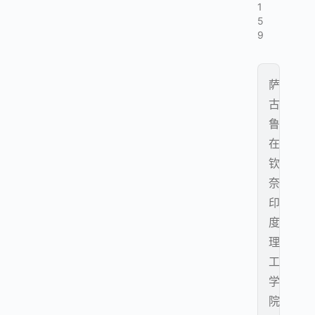
1
5
9
萨
古
鲁
在
钦
奈
印
度
理
工
学
院