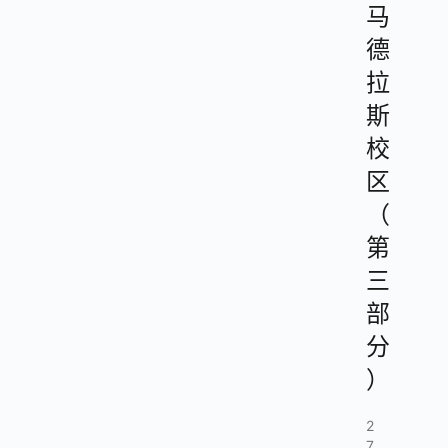
马
德
拉
斯
校
区
（
第
三
部
分
）
2
7