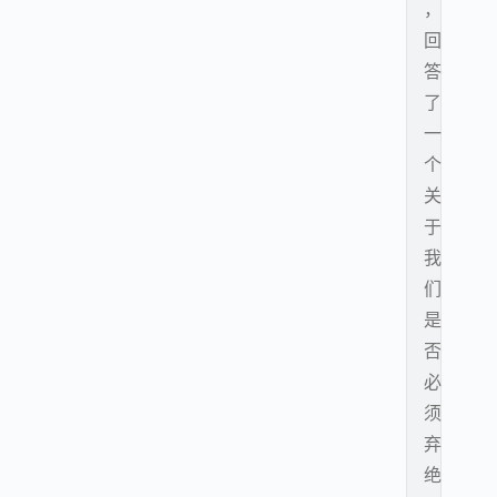
，
回
答
了
一
个
关
于
我
们
是
否
必
须
弃
绝