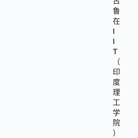
古
鲁
在
I
I
T
（
印
度
理
工
学
院
）