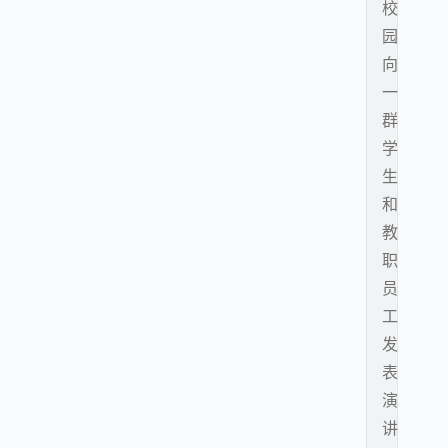
校
园
向
一
群
学
生
和
教
职
员
工
发
表
演
讲