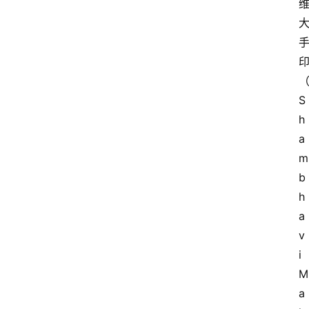
S
h
a
m
b
h
a
v
i 
M
a