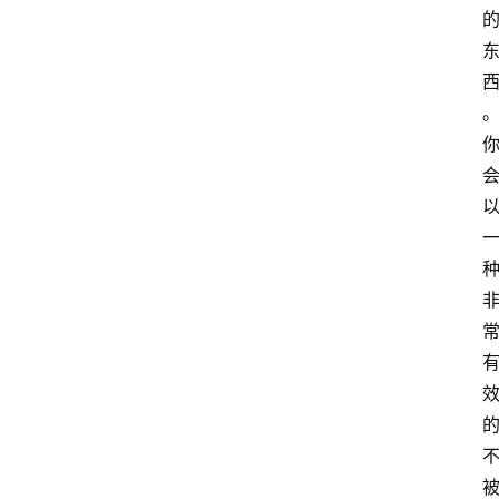
萨
古
鲁
瑜
伽
与
冥
想
智
慧