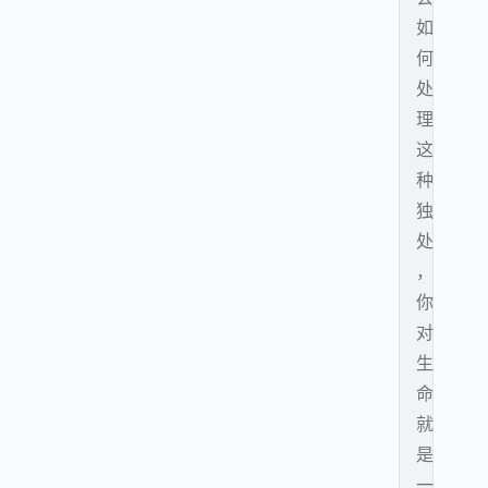
如
何
处
理
这
种
独
处
，
你
对
生
命
就
是
一