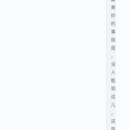
美
妙
的
事
就
是
，
没
人
能
到
这
儿
，
这
是