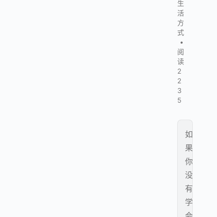
生
活
方
式
•
阅
读
2
2
3
5
如
果
你
没
有
学
会