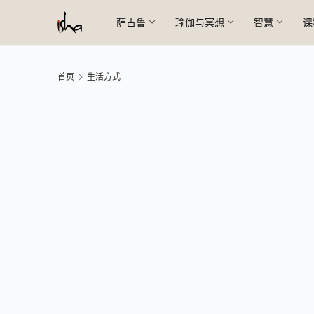
萨古鲁
瑜伽与冥想
智慧
课
首页
生活方式