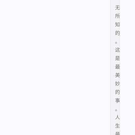
无
所
知
的
。
这
是
最
美
妙
的
事
。
人
生
最