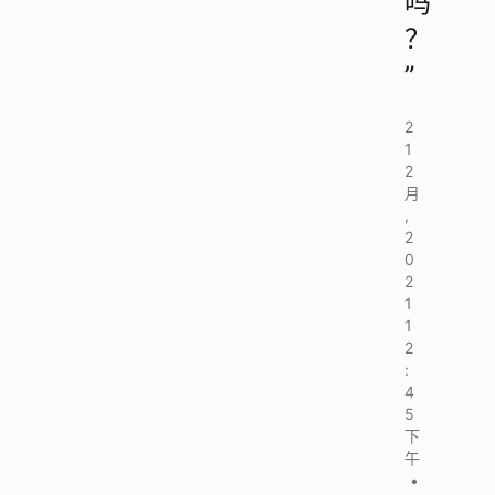
吗
？
”
2
1
2
月
,
2
0
2
1
1
2
:
4
5
下
午
•