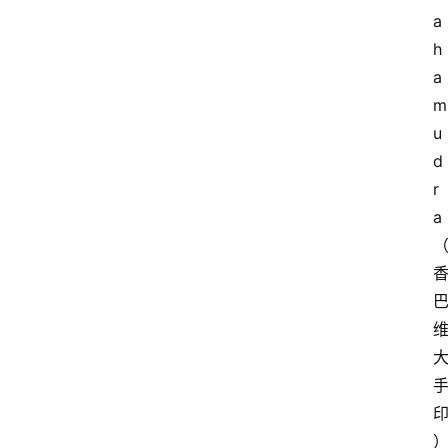
a
h
萨
a
古
m
鲁
u
d
瑜
r
伽
a
与
冥
想
智
慧
课
程