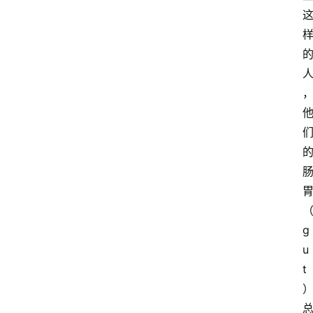
g
u
t