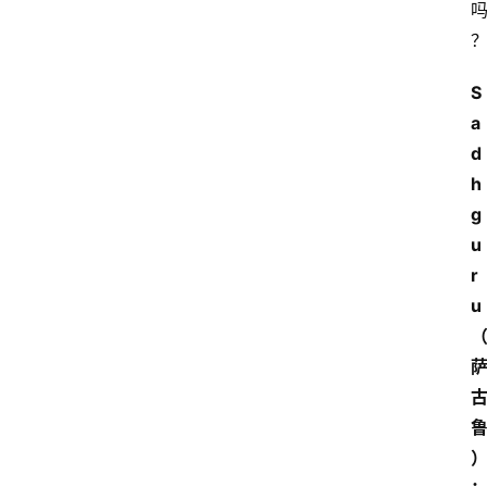
S
a
d
h
g
u
r
u