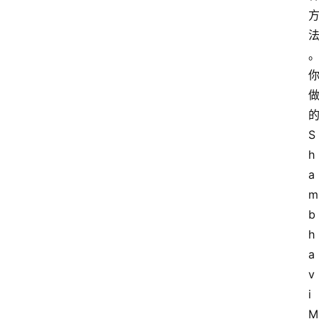
S
h
a
m
b
h
a
v
i 
M