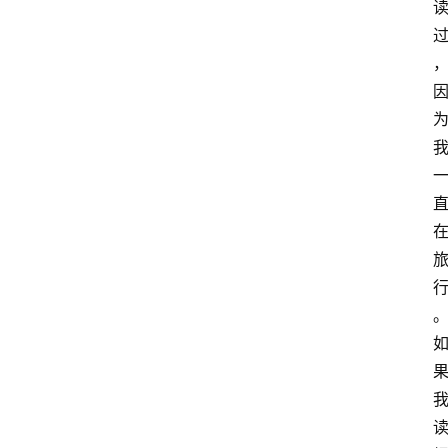
智
慧
课
程
查
询