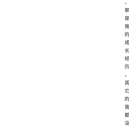
萨
古
鲁
瑜
伽
与
冥
想