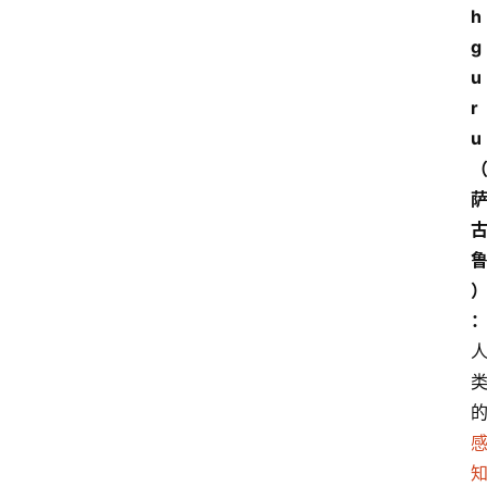
h
g
u
r
u