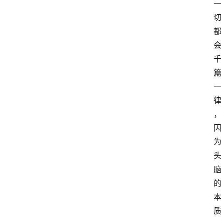
萨
古
鲁
瑜
伽
与
冥
想
智
慧
课
程