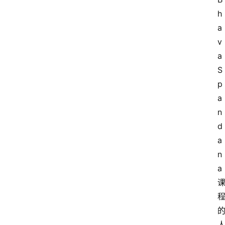
h
a
v
a 
S
p
a
n
d
a
n
a