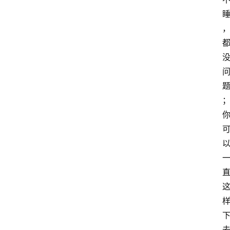
萨
古
鲁
瑜
伽
与