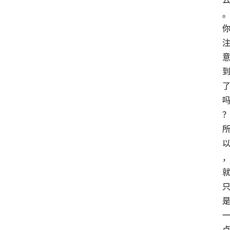
冥
想
智
慧
课
程
查
询