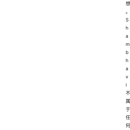
S
h
a
m
b
h
a
v
i