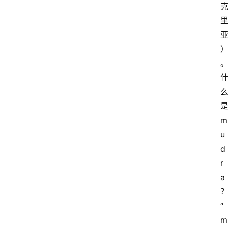
m
u
d
r
a
“
m