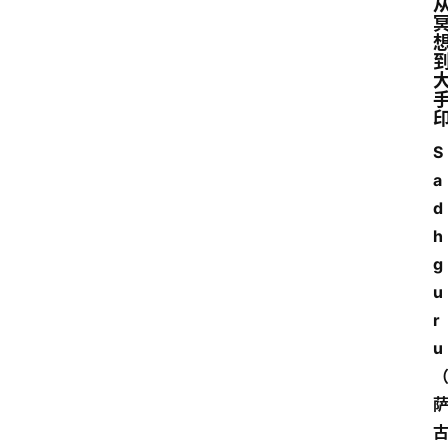
S
a
d
h
g
u
r
u