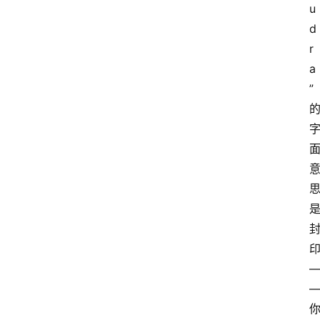
u
d
r
a
”
萨
古
鲁
瑜
伽
与
冥
想