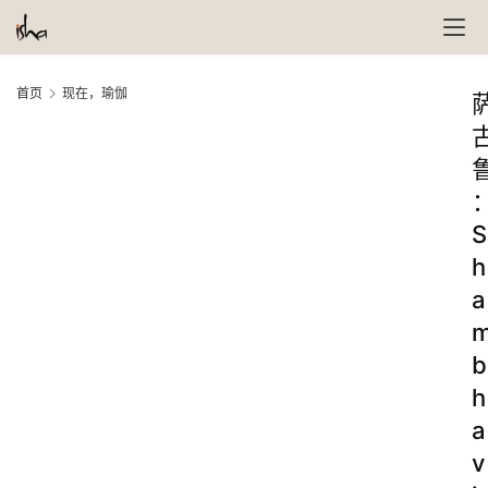
首页
现在，瑜伽
S
h
a
b
h
a
v