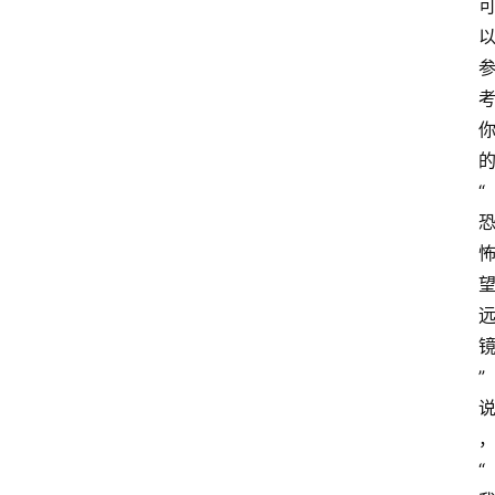
“
”
“