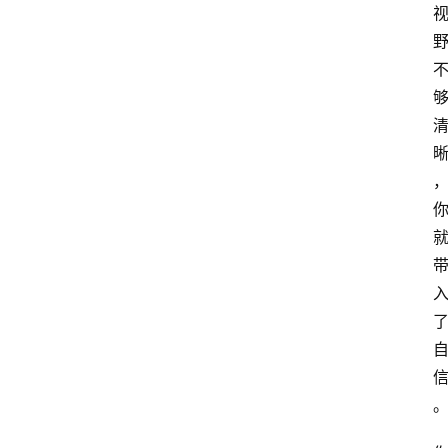
想
智
慧
课
程
查
询