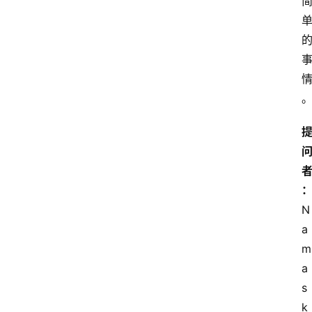
N
a
m
a
s
k