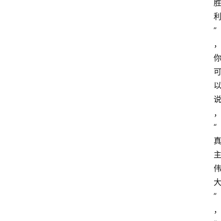
”
“
”