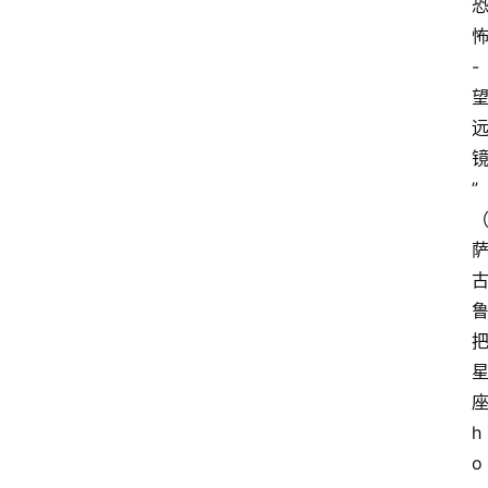
-
”
h
o