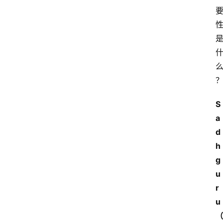
S
a
d
h
g
u
r
u