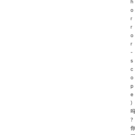
h
o
r
r
o
r
-
s
c
o
p
e