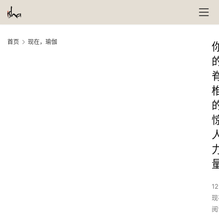
首页
现在，瑜伽
12
现
阅