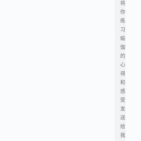
将
你
练
习
瑜
伽
的
心
得
和
感
受
发
送
给
我