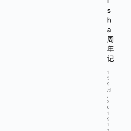
I
s
h
a
周
年
记
1
5
9
月
,
2
0
1
9
1
2