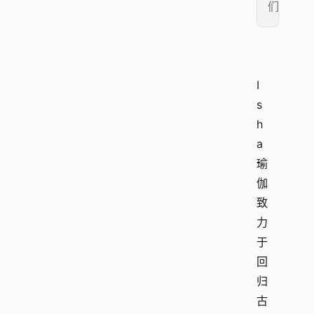
们
I
s
h
a
瑜
伽
致
力
于
回
归
古