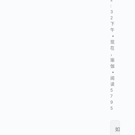
:
3
2
下
午
•
现
在
，
瑜
伽
•
阅
读
5
7
9
5
如