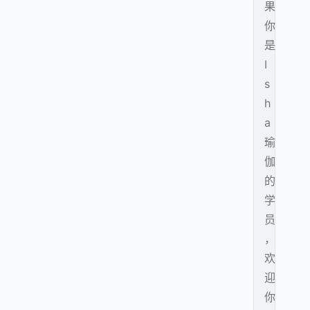
果
你
是
I
s
h
a
瑜
伽
的
学
员
，
欢
迎
你