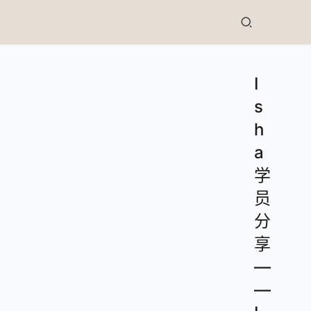
I
s
h
a
学
员
分
享
—
—