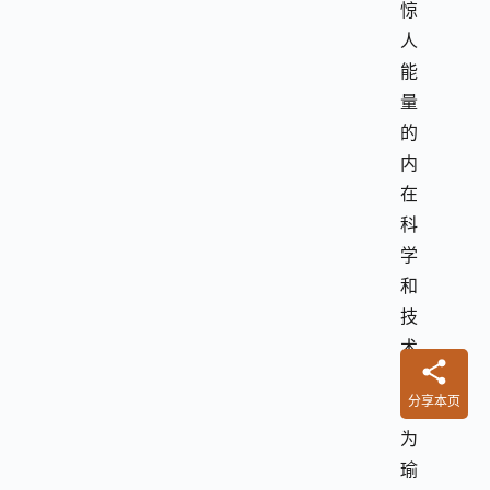
惊
人
能
量
的
内
在
科
学
和
技
术
。
分享本页
因
为
瑜