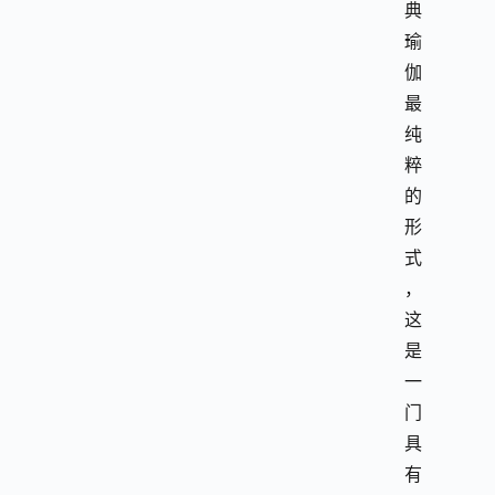
典
瑜
伽
最
纯
粹
的
形
式
，
这
是
一
门
具
有