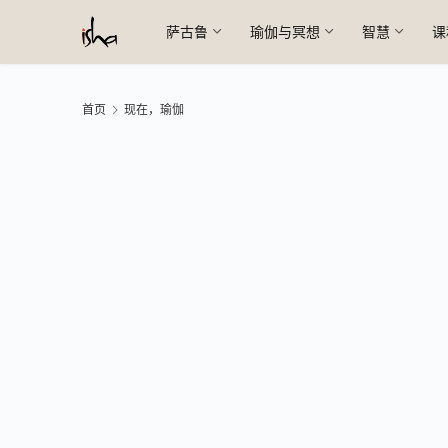
萨古鲁
瑜伽与冥想
智慧
课
首页
现在，瑜伽