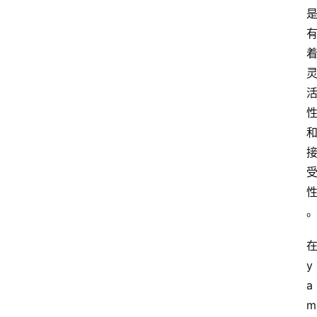
y
a
m