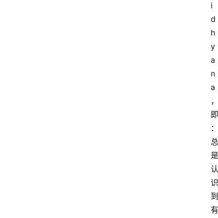
i
d
h
y
a
n
a