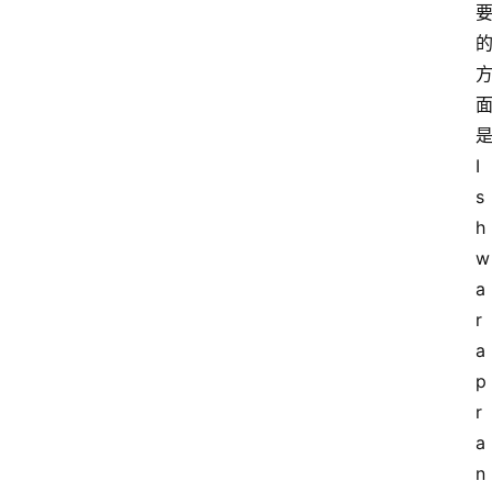
I
s
h
w
a
r
a 
p
r
a
n