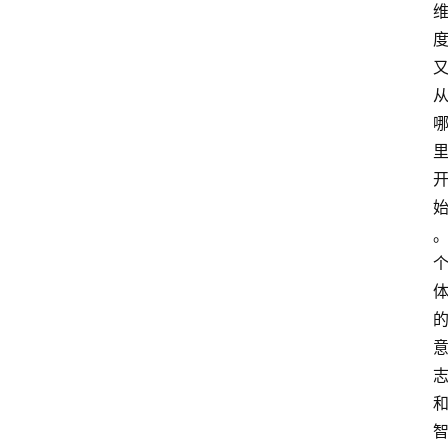
智
慧
课
程
查
询