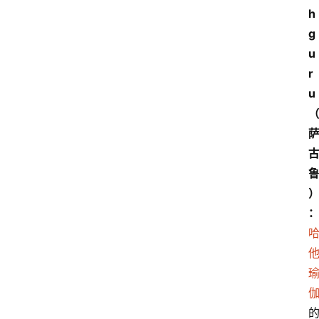
h
g
u
r
u