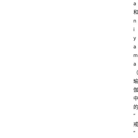
a
n
i
y
a
m
a
“
”