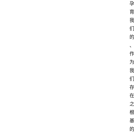
萨
古
鲁
瑜
伽
与
冥
想