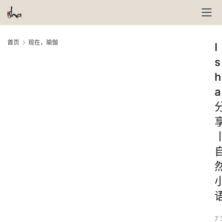
首页
现在，瑜伽
I
s
h
a
7 