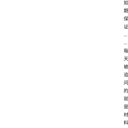
萨
…
古
…
鲁
瑜
伽
与
冥
想
智
慧
课