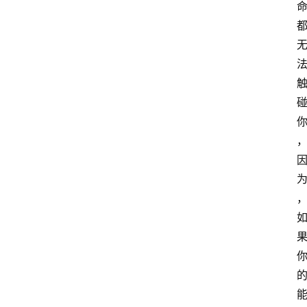
萨
古
鲁
瑜
伽
与
冥
想
智
慧