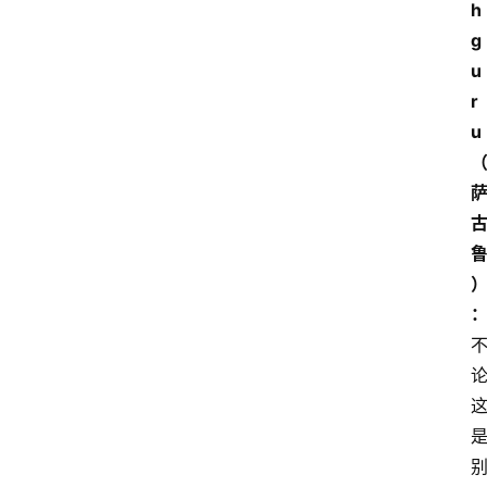
h
g
u
r
u