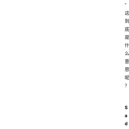
”
S
a
d