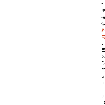
“
G
u
r
u