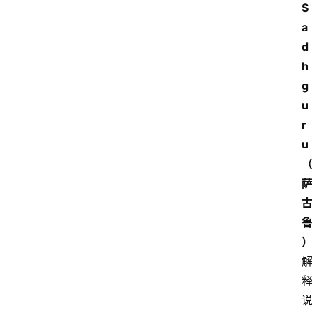
S
a
d
h
g
u
r
u