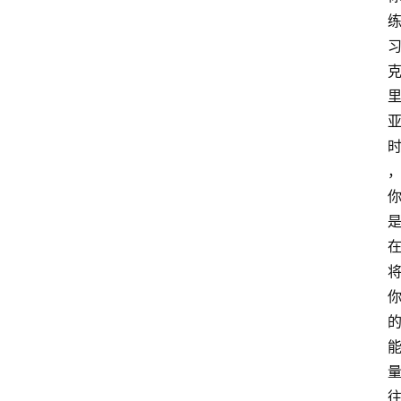
课
程
查
询