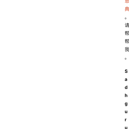
S
a
d
h
g
u
r
u