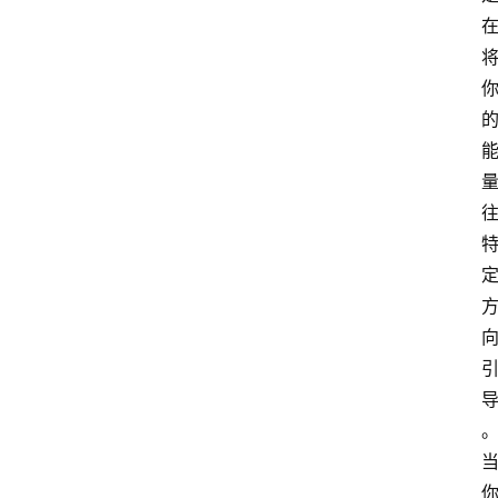
萨
古
鲁
瑜
伽
与
冥
想
智
慧