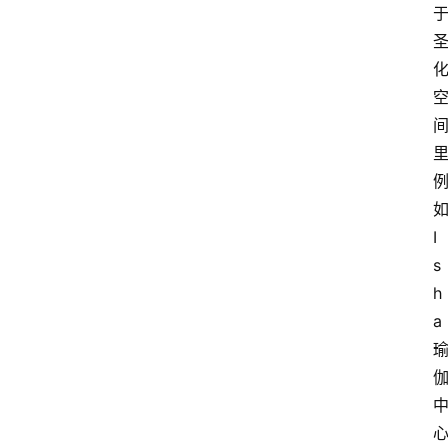
I
s
h
a