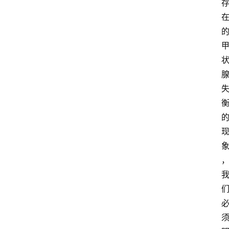
冥
想
智
慧
课
程
查
询