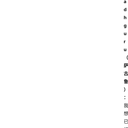
a
d
h
g
u
r
u