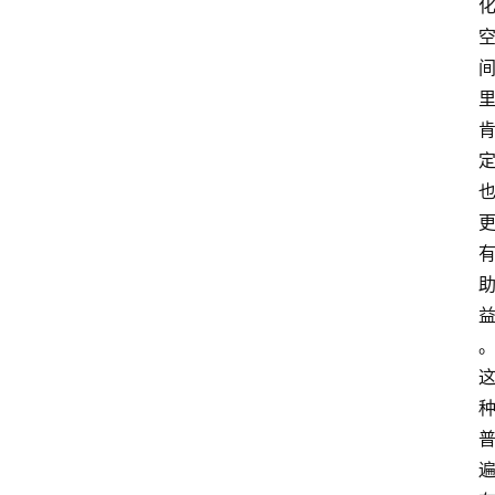
萨
古
鲁
瑜
伽
与