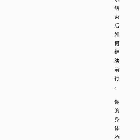
结
束
后
如
何
继
续
前
行
。
你
的
身
体
承