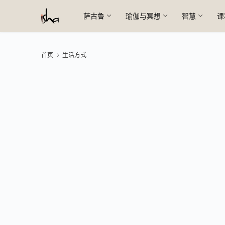
萨古鲁
瑜伽与冥想
智慧
课
首页
生活方式