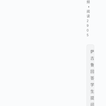
频
•
阅
读
2
9
0
5
萨
古
鲁
回
答
学
生
提
问