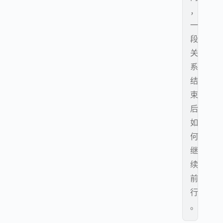
，
一
段
关
系
结
束
后
如
何
继
续
前
行
。