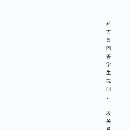
萨
古
鲁
回
答
学
生
提
问
，
一
段
关
系