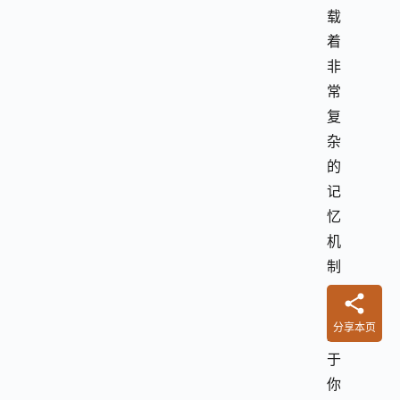
载
着
非
常
复
杂
的
记
忆
机
制
。
分享本页
对
于
你