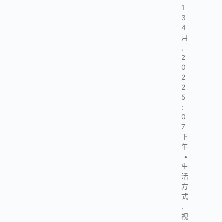
1
3
4
月
,
2
0
2
2
5
:
0
7
下
午
•
生
活
方
式
,
视