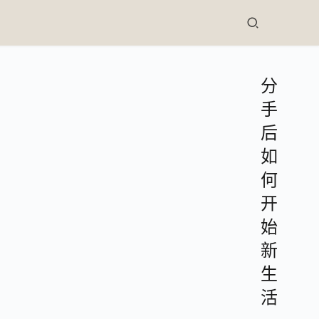
分
手
后
如
何
开
始
新
生
活