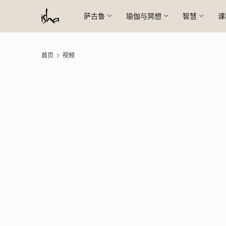
萨古鲁
瑜伽与冥想
智慧
课
首页
视频