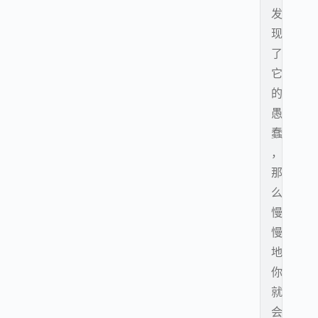
发
现
了
它
的
愚
蠢
，
那
么
慢
慢
地
你
就
会