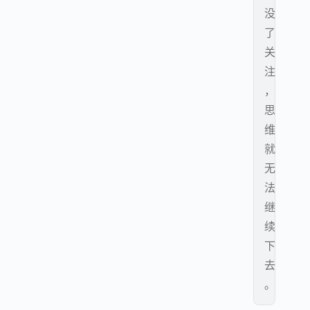
没
了
关
注
，
思
维
就
无
法
继
续
下
去
。