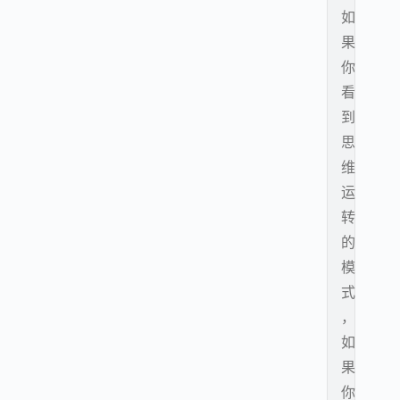
如
果
你
看
到
思
维
运
转
的
模
式
，
如
果
你