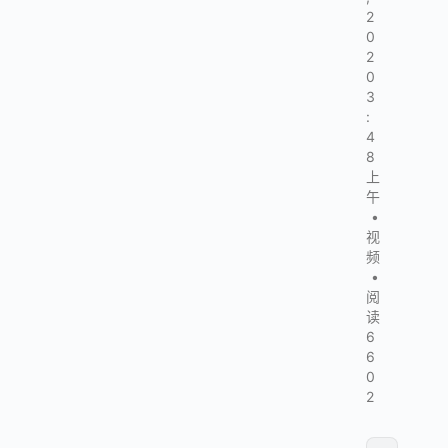
2
0
2
0
3
:
4
8
上
午
•
视
频
•
阅
读
6
6
0
2