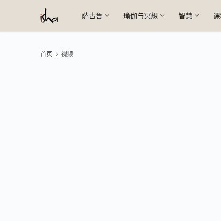
萨古鲁
瑜伽与冥想
智慧
课
首页
视频