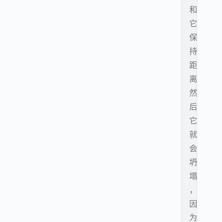
和
它
保
持
距
离
然
后
它
就
会
坍
塌
，
因
为