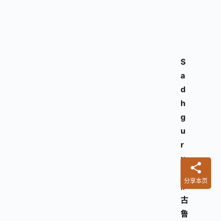
S
a
d
h
g
u
r
u
（
分享本页
萨
古
鲁