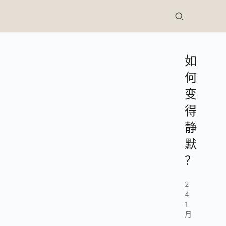
如
何
变
得
静
默
？
2
4
1
月
,