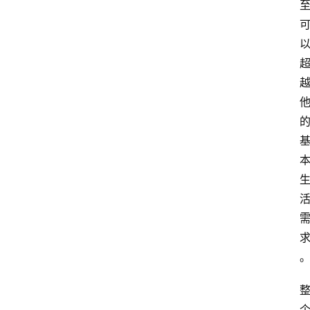
冥
想
智
慧
课
程
查
询