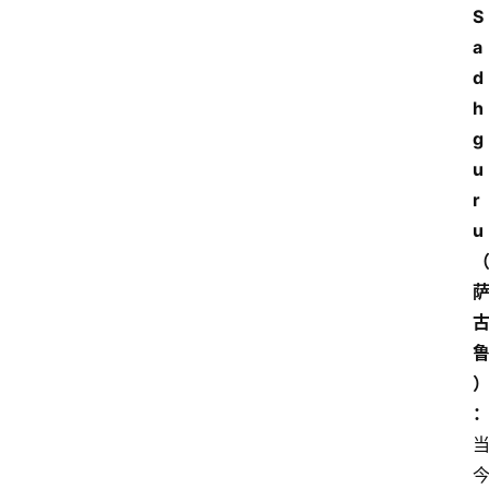
S
a
d
h
g
u
r
u