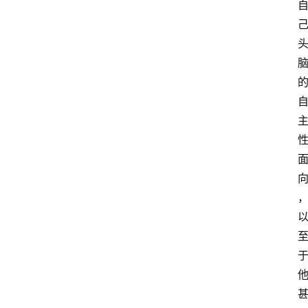
萨
古
鲁
瑜
伽
与