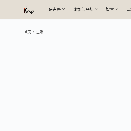
萨古鲁
瑜伽与冥想
智慧
课
首页
生活