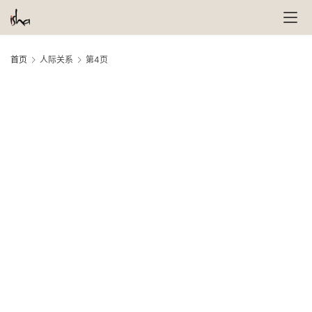
首页
人际关系
第4页
I
31
月,
20
生
方