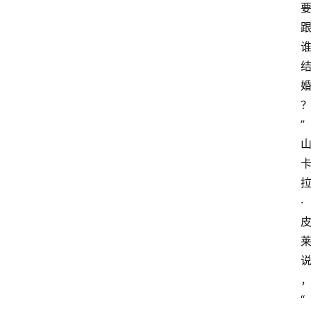
”
·
“