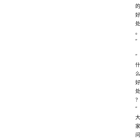
”
“
”