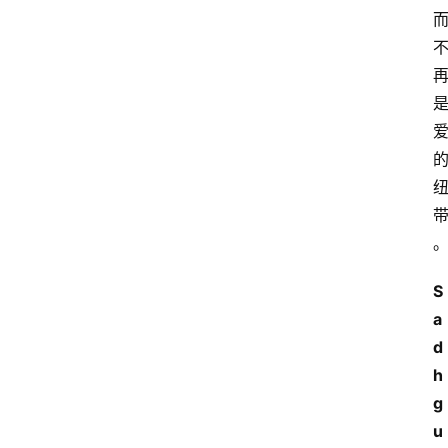
S
a
d
h
g
u