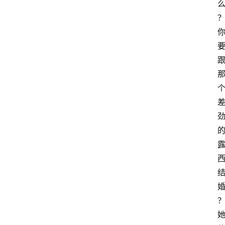
萨
古
鲁
瑜
伽
与
冥
想
智
慧