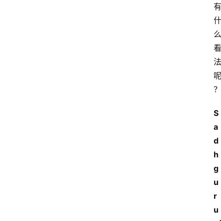
S
a
d
h
g
u
r
u