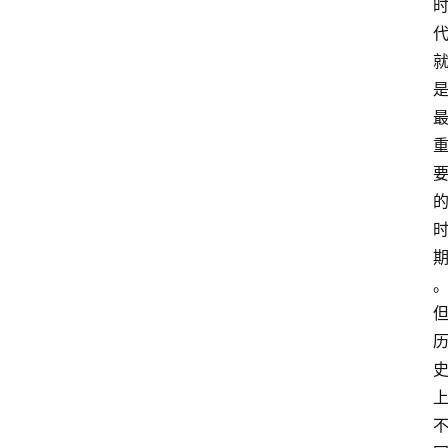
萨
古
鲁
瑜
伽