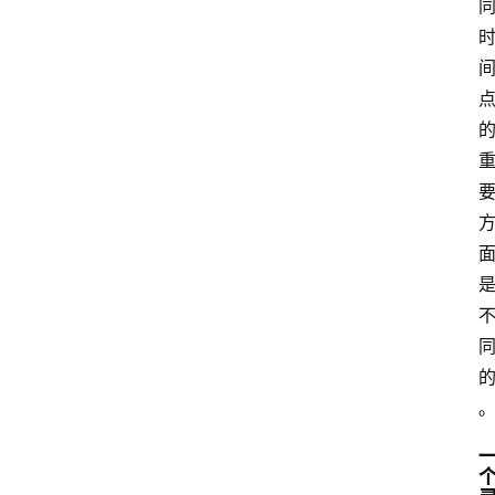
与
冥
想
智
慧
课
程
查
询