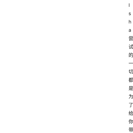
I
s
h
a