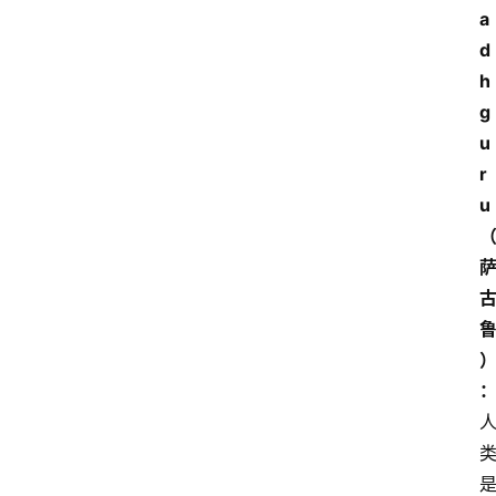
a
d
h
g
u
r
u