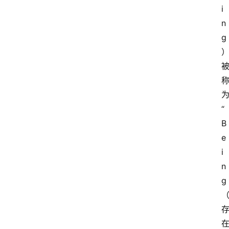
i
n
g
“
B
e
i
n
g