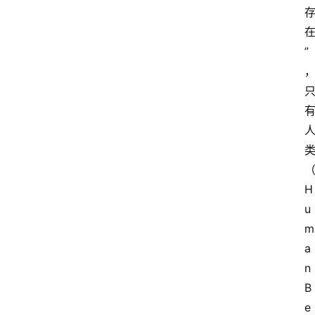
”
H
u
m
a
n 
B
e