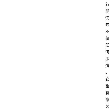
萨
古
鲁
瑜
伽
与
冥
想
智