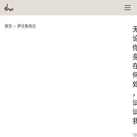
首页
萨古鲁周记
19