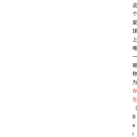
B
e
i