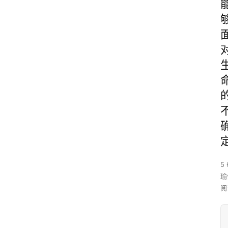
5 
瑜
阅