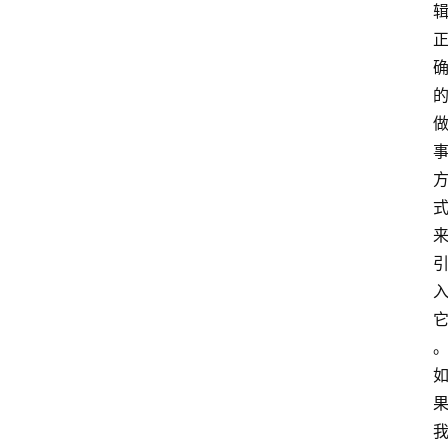
萨
古
鲁
瑜
伽
与
冥
想
智
慧
课
程