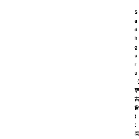
S
a
d
h
g
u
r
u