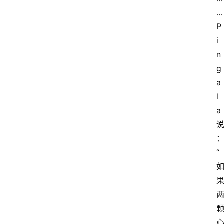
…
P
i
n
g
a
l
a
“