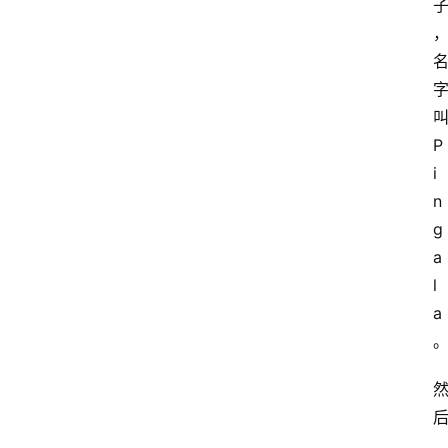
P
i
n
g
a
l
a
…