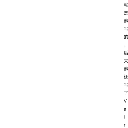
V
a
i
r