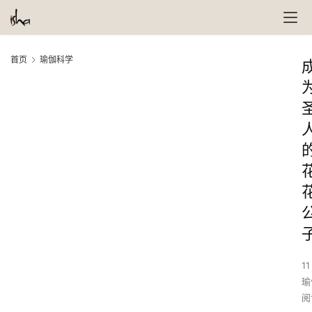
首页
瑜伽科学
11
瑜
阅