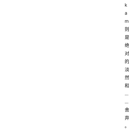
k
a
m
萨
…
古
…
鲁
瑜
伽