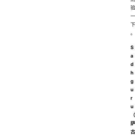
S
a
d
h
g
u
r
u