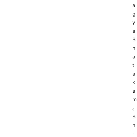
a
g
y
a 
S
h
a
t
a
k
a
m
S
h
r