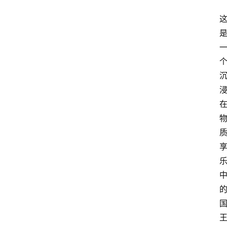
与
冥
想
智
慧
课
程
查
询