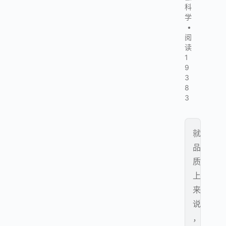
科
学
•
阅
读
1
9
3
8
3
就
品
质
上
来
说
，