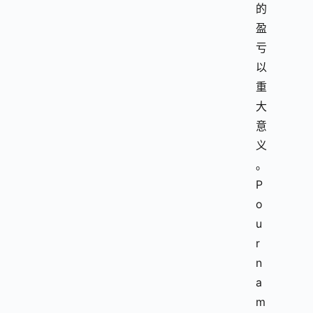
的
盈
亏
以
重
大
意
义
。
P
o
u
r
n
a
m