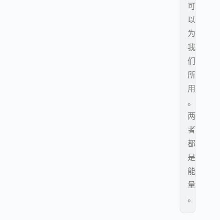
可
以
为
我
们
所
用
。
两
者
都
是
能
量
。