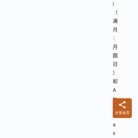
i
（
满
月
：
月
圆
日
）
和
A
m
a
分享本页
v
a
s