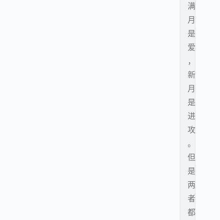
满
月
是
爱
，
新
月
是
进
攻
。
但
是
两
者
都