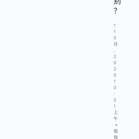
别
？
1
1
0
月
,
2
0
2
0
1
0
:
5
1
上
午
•
瑜
伽