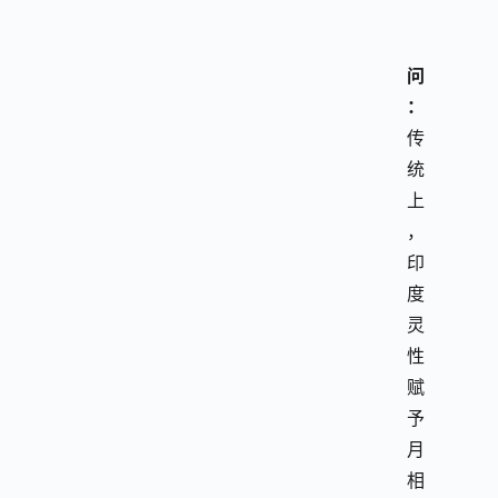
问
：
传
统
上
，
印
度
灵
性
赋
予
月
相