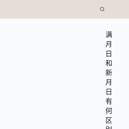
满
月
日
和
新
月
日
有
何
区