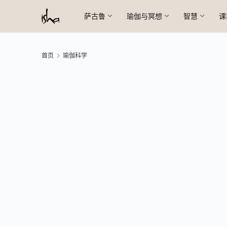
萨古鲁
瑜伽与冥想
智慧
课
首页
瑜伽科学