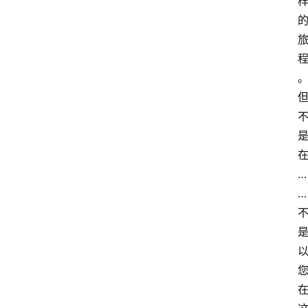
伽
与
冥
想
智
慧
课
程
…
查
…
询