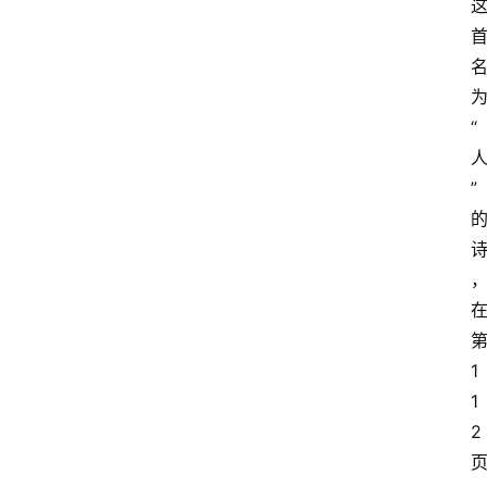
“
”
1
1
2