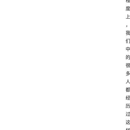
萨
古
鲁
瑜