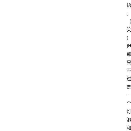
想
智
慧
课
程
查
询