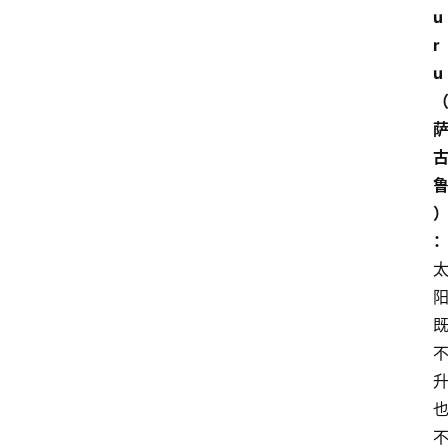
u
r
u