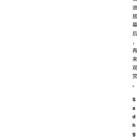
S
a
d
h
g