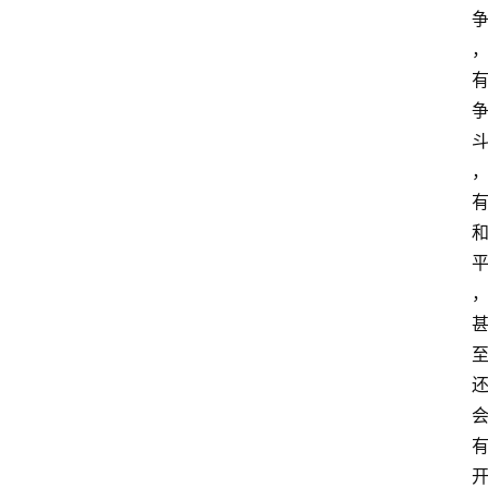
萨
古
鲁
瑜
伽
与
冥