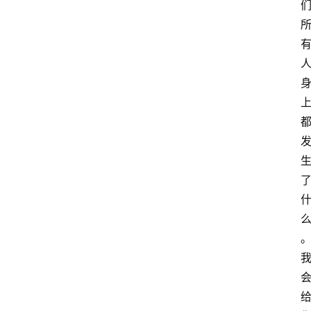
与
冥
想
智
慧
课
程
查
询