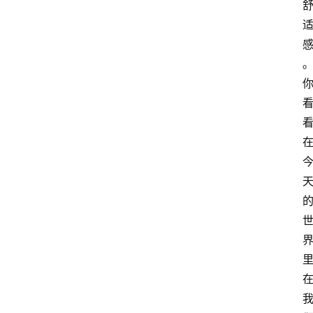
萨
古
鲁
瑜
伽