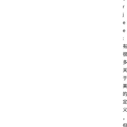
r
j
e
e
: 