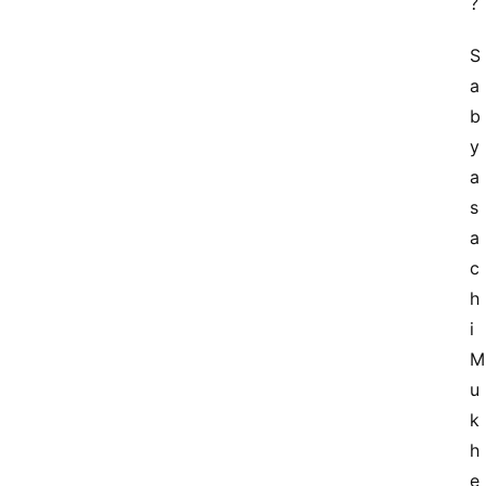
S
a
b
y
a
s
a
c
h
i 
M
u
k
h
e