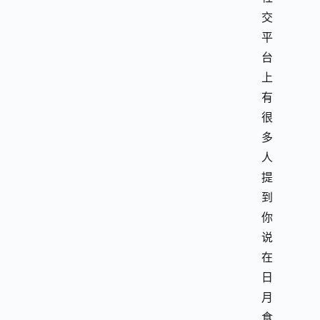
交
平
台
上
有
很
多
人
提
到
你
说
在
日
月
食