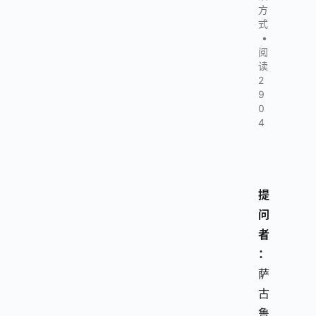
方
式
•
阅
读
2
9
0
4
提
问
者
：
萨
古
鲁