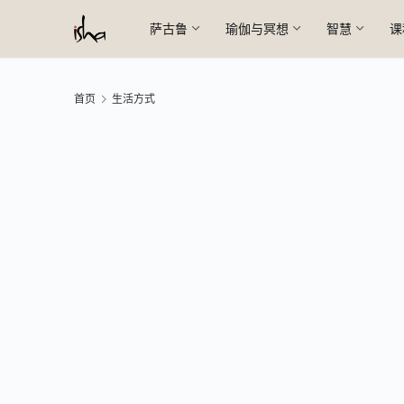
萨古鲁
瑜伽与冥想
智慧
课
首页
生活方式