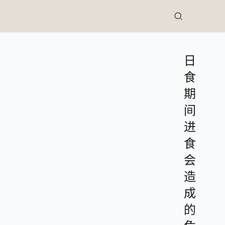
日
食
期
间
进
食
会
造
成
的