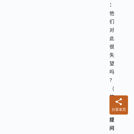
：
他
们
对
此
很
失
望
吗
？
（
笑
）
分享本页
提
问