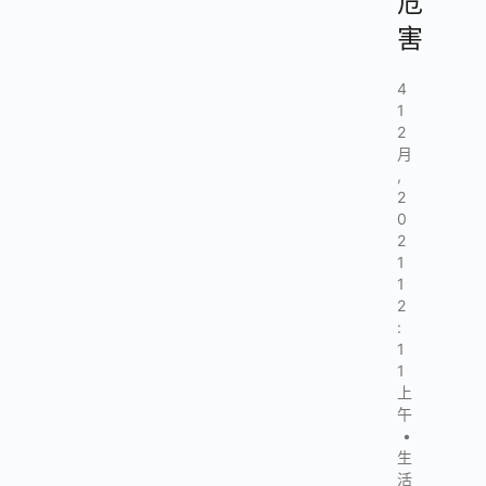
危
害
4
1
2
月
,
2
0
2
1
1
2
:
1
1
上
午
•
生
活