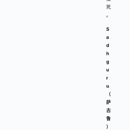
死
。
S
a
d
h
g
u
r
u
（
萨
古
鲁
）