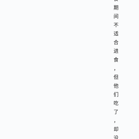
期
间
不
适
合
进
食
，
但
他
们
吃
了
，
却
没