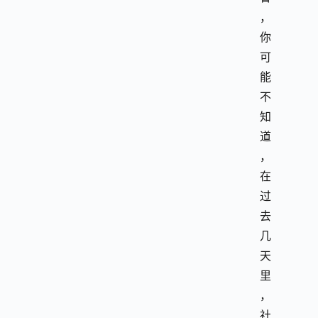
，
你
可
能
不
知
道
，
在
过
去
几
天
里
，
社