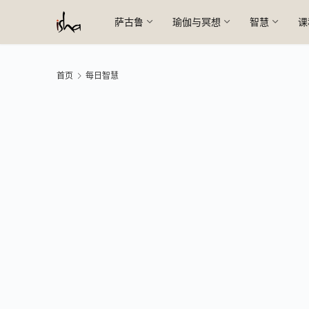
萨古鲁
瑜伽与冥想
智慧
课
首页
每日智慧