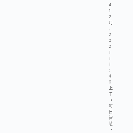
4
1
2
月
,
2
0
2
1
1
1
:
4
6
上
午
•
每
日
智
慧
•