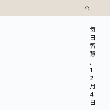
每
日
智
慧
,
1
2
月
4
日