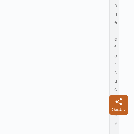
p
h
e
r
e
f
o
r
s
u
c
c
e
分享本页
s
s
.