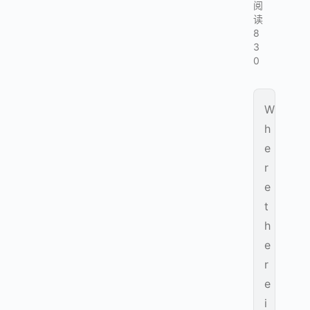
阅
读
8
3
0
W
h
e
r
e
t
h
e
r
e
i