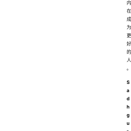
S
a
d
h
g
u