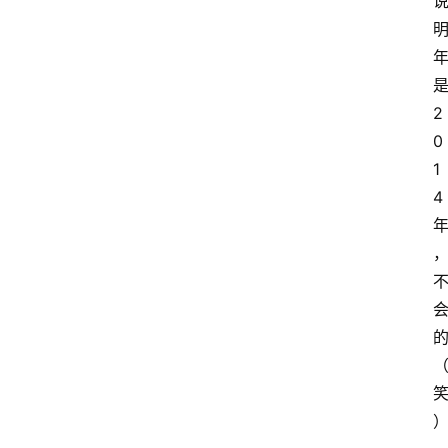
2
萨
0
古
鲁
1
4
瑜
伽
与
冥
想
智
慧